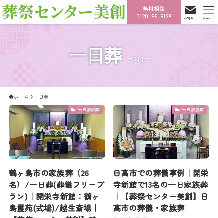
無料相談
0120-85-8125
お問合せ
メニュー
一日葬
– tag –
ホーム
一日葬
一日家族葬
一日家族葬
鶴ヶ島市の家族葬（26
日高市での葬儀事例｜開栄
名）/一日葬(葬儀フリープ
寺新館で13名の一日家族葬
ラン)｜開栄寺新館：鶴ヶ
｜【葬祭センター美創】日
島霊苑(式場)/越生斎場｜
高市の葬儀・家族葬