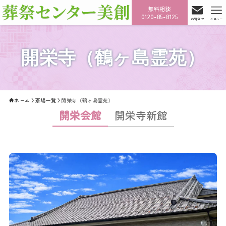
無料相談
0120-85-8125
お問合せ
メニュー
開栄寺（鶴ヶ島霊苑）
ホーム
斎場一覧
開栄寺（鶴ヶ島霊苑）
開栄会館
開栄寺新館