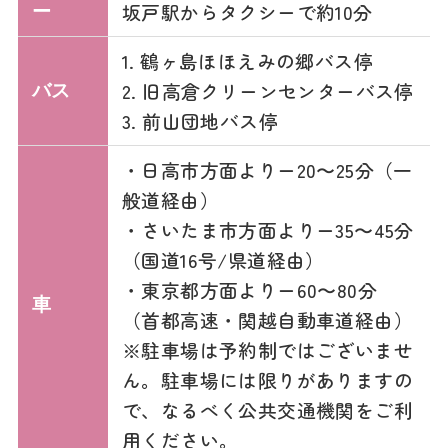
坂戸駅からタクシーで約10分
ー
1. 鶴ヶ島ほほえみの郷バス停
2. 旧高倉クリーンセンターバス停
バス
3. 前山団地バス停
・日高市方面よりー20〜25分（一
般道経由）
・さいたま市方面よりー35〜45分
（国道16号/県道経由）
・東京都方面よりー60〜80分
車
（首都高速・関越自動車道経由）
※駐車場は予約制ではございませ
ん。駐車場には限りがありますの
で、なるべく公共交通機関をご利
用ください。