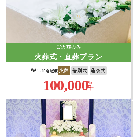
ご火葬のみ
火葬式・直葬プラン
火葬
告別式
通夜式
1~10名程度
100,000
税抜
円~