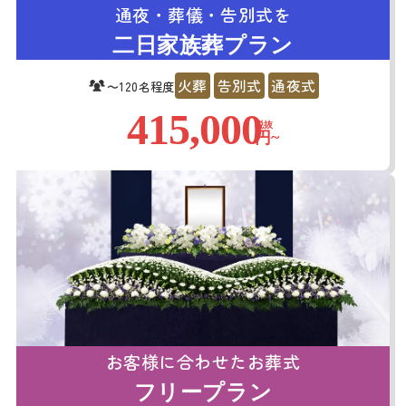
通夜・葬儀・告別式を
二日家族葬プラン
火葬
告別式
通夜式
〜120名程度
415,000
税抜
円~
お客様に合わせたお葬式
フリープラン