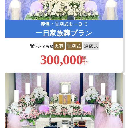
葬儀・告別式を一日で
一日家族葬プラン
火葬
告別式
通夜式
~24名程度
300,000
税抜
円~