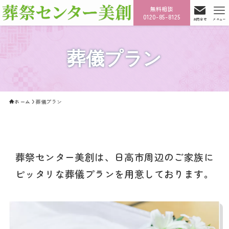
無料相談
0120-85-8125
お問合せ
メニュー
葬儀プラン
ホーム
葬儀プラン
葬祭センター美創は、日高市周辺のご家族に
ピッタリな葬儀プランを用意しております。