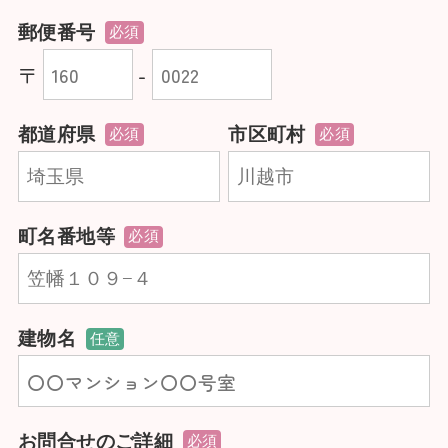
郵便番号
必須
〒
-
都道府県
市区町村
必須
必須
町名番地等
必須
建物名
任意
お問合せのご詳細
必須