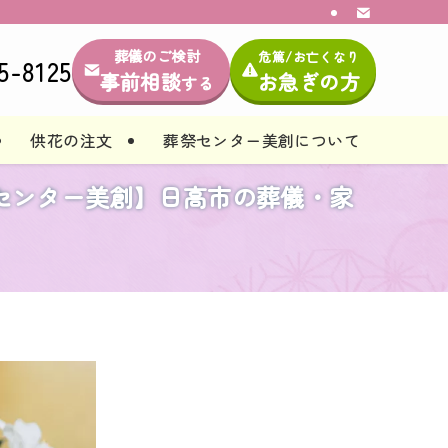
葬儀のご検討
危篤/お亡くなり
5-8125
事前相談
お急ぎの方
する
供花の注文
葬祭センター美創について
葬祭センター美創】日高市の葬儀・家