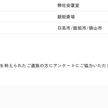
弊社安置室
飯能斎場
日高市/飯能市/狭山市
ト
を終えられたご遺族の方にアンケートにご協力いただ