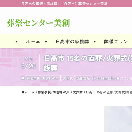
日高市の葬儀・家族葬 | 【日高市】葬祭センター美創
ホーム
日高市の家族葬
葬儀プラン
日高市 15名の直葬/火葬
2026
6/20
族葬
葬儀事例/お客様の声
火葬式
飯能斎場
2026年6月12日
20
ホーム
葬儀事例/お客様の声
火葬式
日高市 15名の直葬/火葬式(