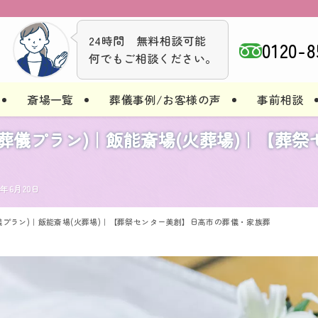
24時間 無料相談可能
0120-8
何でもご相談ください。
斎場一覧
葬儀事例/お客様の声
事前相談
式(葬儀プラン)｜飯能斎場(火葬場)｜【
26年6月20日
葬儀プラン)｜飯能斎場(火葬場)｜【葬祭センター美創】日高市の葬儀・家族葬