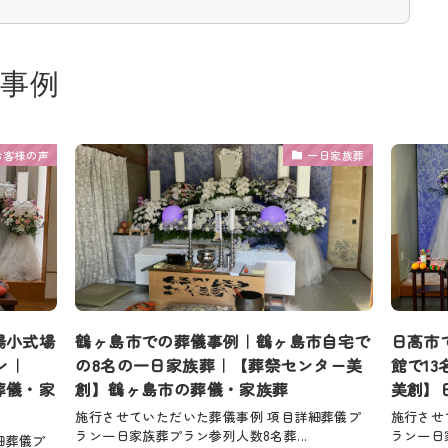
事例
お客様の声
一日家族葬
場小式場
鶴ヶ島市での葬儀事例｜鶴ヶ島市自宅で
日高市
ン｜
の8名の一日家族葬｜【葬祭センター美
館で1
葬儀・家
創】鶴ヶ島市の葬儀・家族葬
美創】
施行させていただいた葬儀事例 項目詳細葬儀プ
施行させ
ラン一日家族葬プラン参列人数8名葬...
ラン一日家
細葬儀プ